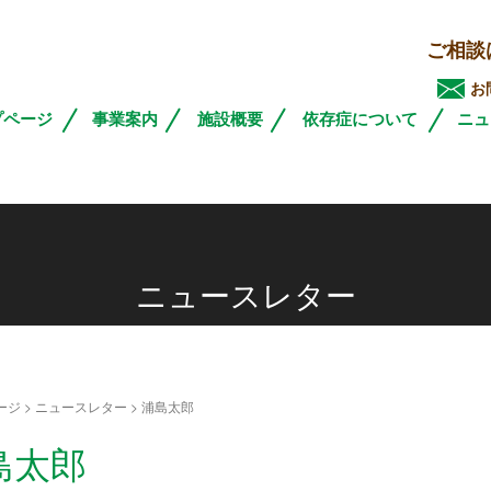
ご相談
お
プページ
事業案内
施設概要
依存症について
ニュ
ニュースレター
ージ
>
ニュースレター
>
浦島太郎
島太郎