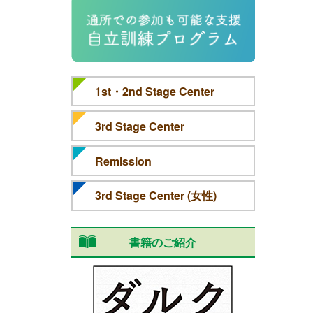
1st・2nd Stage Center
3rd Stage Center
Remission
3rd Stage Center (女性)
書籍のご紹介