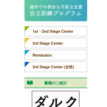
1st・2nd Stage Center
3rd Stage Center
Remission
3rd Stage Center (女性)
書籍のご紹介