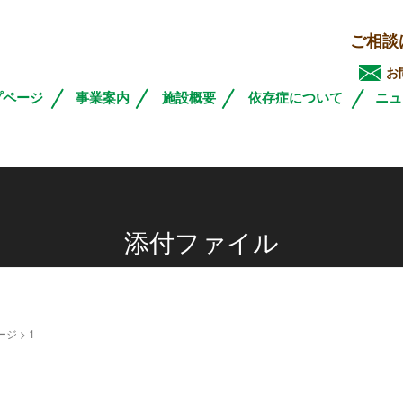
ご相談
お
プページ
事業案内
施設概要
依存症について
ニュ
添付ファイル
ージ
>
1