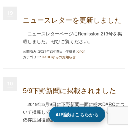
19
ニュースレターを更新しました
ニュースレターページにRemission 213号を掲
載しました。 ぜひご覧ください。
公開済み: 2021年2月19日
作成者:
orion
カテゴリー:
DARCからのお知らせ
10
5/9下野新聞に掲載されました
2019年5月9日に下野新聞一面に栃木DARCにつ
いて掲載していただきました。内容はギャンブル
AI相談はこちらから
依存症回復施設立ち上げについてです。